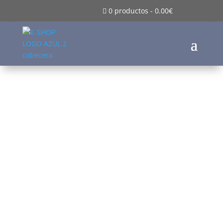
0 productos
-
0.00
€
