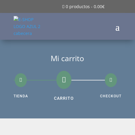
0 productos
-
0.00
€

Mi carrito



TIENDA
CHECKOUT
CARRITO