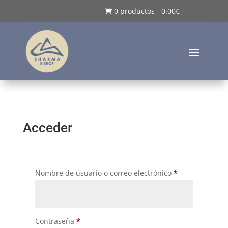
0 productos
-
0.00
€

Acceder
Obligatorio
Nombre de usuario o correo electrónico
*
Obligatorio
Contraseña
*